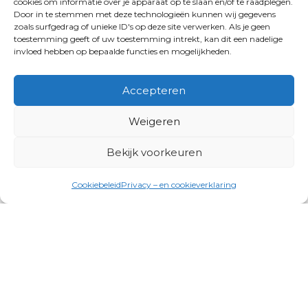
cookies om informatie over je apparaat op te slaan en/of te raadplegen.
Door in te stemmen met deze technologieën kunnen wij gegevens
zoals surfgedrag of unieke ID's op deze site verwerken. Als je geen
toestemming geeft of uw toestemming intrekt, kan dit een nadelige
invloed hebben op bepaalde functies en mogelijkheden.
Accepteren
Weigeren
Bekijk voorkeuren
Cookiebeleid
Privacy – en cookieverklaring
Productgroepen
Antennes, Intercom, Audio en
Alarmsystemen