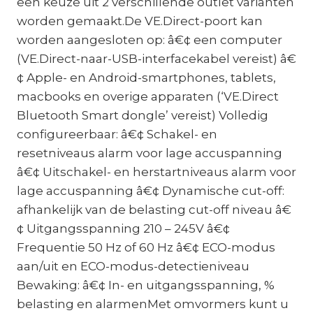
een keuze uit 2 verschillende outlet varianten
worden gemaakt.De VE.Direct-poort kan
worden aangesloten op: â€¢ een computer
(VE.Direct-naar-USB-interfacekabel vereist) â€
¢ Apple- en Android-smartphones, tablets,
macbooks en overige apparaten (‘VE.Direct
Bluetooth Smart dongle’ vereist) Volledig
configureerbaar: â€¢ Schakel- en
resetniveaus alarm voor lage accuspanning
â€¢ Uitschakel- en herstartniveaus alarm voor
lage accuspanning â€¢ Dynamische cut-off:
afhankelijk van de belasting cut-off niveau â€
¢ Uitgangsspanning 210 – 245V â€¢
Frequentie 50 Hz of 60 Hz â€¢ ECO-modus
aan/uit en ECO-modus-detectieniveau
Bewaking: â€¢ In- en uitgangsspanning, %
belasting en alarmenMet omvormers kunt u