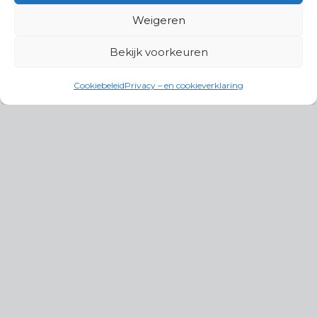
Weigeren
Bekijk voorkeuren
Cookiebeleid
Privacy – en cookieverklaring
Productgroepen
Antennes, Intercom, Audio en
Alarmsystemen
Electrisch en Hydraulisch aangedreven
systemen
Instrumenten, communicatie & monitoring
Kabels, aansluitmateriaal en accessoires
Lucht- en waterbehandeling,