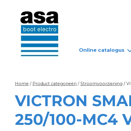
Doorgaan
Nieuws
Over ASA
naar
inhoud
Online catalogus
Home
/
Product categorieën
/
Stroomvoorziening
/
V
VICTRON SMA
250/100-MC4 