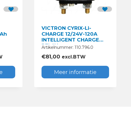
VICTRON CYRIX-Li-
0Ah
CHARGE 12/24V-120A
INTELLIGENT CHARGE
RELAY
0
Artikelnummer: 110.796.0
€
81,00
W
excl.BTW
e
Meer informatie