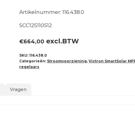
Artikelnummer: 116.438.0
SCC125110512
excl.BTW
€
664,00
SKU:
116.438.0
Categorieën:
Stroomvoorziening
,
Victron SmartSolar MP
regelaars
o
Vragen