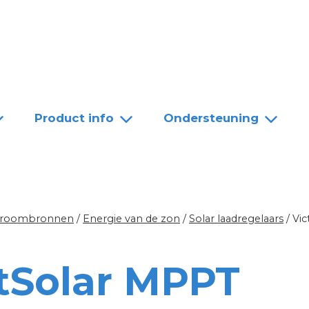
Team
Dealers
Contact
Product info
Ondersteuning
troombronnen
/
Energie van de zon
/
Solar laadregelaars
/
Vic
tSolar MPPT