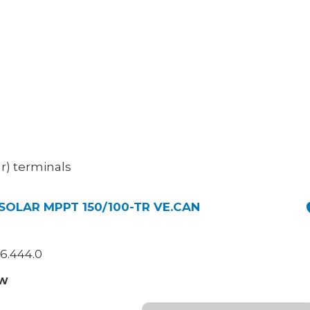
r) terminals
OLAR MPPT 150/100-TR VE.CAN
6.444.0
TW