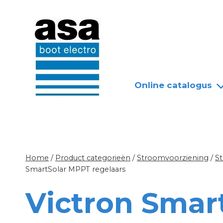
Doorgaan
Nieuws
Over ASA
naar
inhoud
Online catalogus
Home
/
Product categorieën
/
Stroomvoorziening
/
S
SmartSolar MPPT regelaars
Victron Smar