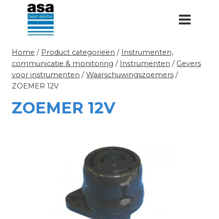
Doorgaan
naar
inhoud
Home
/
Product categorieën
/
Instrumenten,
communicatie & monitoring
/
Instrumenten
/
Gevers
voor instrumenten
/
Waarschuwingszoemers
/
ZOEMER 12V
ZOEMER 12V