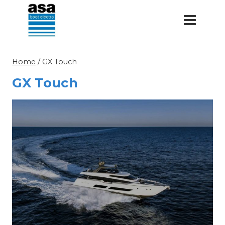
Doorgaan
naar
inhoud
Home
/
GX Touch
GX Touch