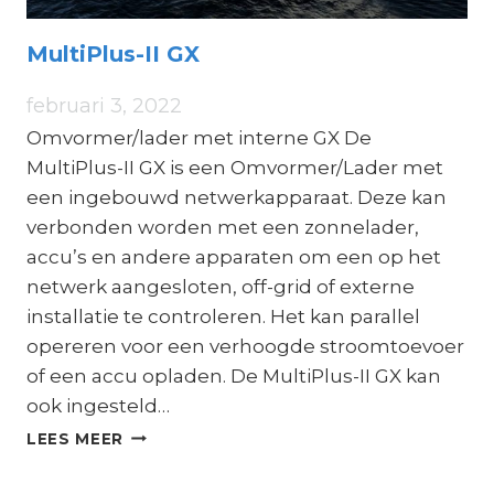
MultiPlus-II GX
februari 3, 2022
Omvormer/lader met interne GX De
MultiPlus-II GX is een Omvormer/Lader met
een ingebouwd netwerkapparaat. Deze kan
verbonden worden met een zonnelader,
accu’s en andere apparaten om een op het
netwerk aangesloten, off-grid of externe
installatie te controleren. Het kan parallel
opereren voor een verhoogde stroomtoevoer
of een accu opladen. De MultiPlus-II GX kan
ook ingesteld…
MULTIPLUS-
LEES MEER
II
GX