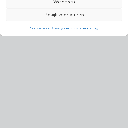
Weigeren
Bekijk voorkeuren
Cookiebeleid
Privacy – en cookieverklaring
Productgroepen
Antennes, Intercom, Audio en
Alarmsystemen
Electrisch en Hydraulisch aangedreven
systemen
Instrumenten, communicatie & monitoring
Kabels, aansluitmateriaal en accessoires
Lucht- en waterbehandeling,