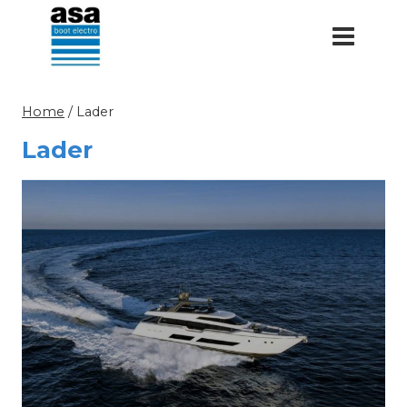
Doorgaan
naar
inhoud
Home
/
Lader
Lader