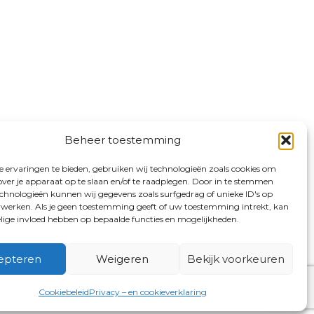
Beheer toestemming
 ervaringen te bieden, gebruiken wij technologieën zoals cookies om
over je apparaat op te slaan en/of te raadplegen. Door in te stemmen
chnologieën kunnen wij gegevens zoals surfgedrag of unieke ID's op
erwerken. Als je geen toestemming geeft of uw toestemming intrekt, kan
elige invloed hebben op bepaalde functies en mogelijkheden.
epteren
Weigeren
Bekijk voorkeuren
Cookiebeleid
Privacy – en cookieverklaring