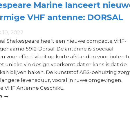
speare Marine lanceert nieuw
ormige VHF antenne: DORSAL
 10, 2022
sal Shakespeare heeft een nieuwe compacte VHF-
genaamd 5912-Dorsal. De antenne is speciaal
 voor effectiviteit op korte afstanden voor boten to
t unieke vin design voorkomt dat er kans is dat de
kan blijven haken. De kunststof ABS-behuizing zorg
 langere levensduur, vooral in ruwe omgevingen.
e VHF Antenne Geschikt…
SHAKESPEARE
R
MARINE
LANCEERT
NIEUWE
VINVORMIGE
VHF