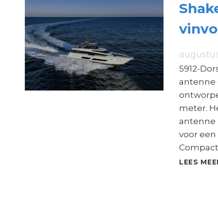
Shake
vinv
augustus
5912-Dor
antenne 
ontworpen
meter. He
antenne 
voor een
Compact
LEES MEE