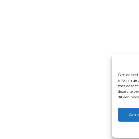
Om de beste
informatie 
met deze te
deze site v
dit een nad
Acc