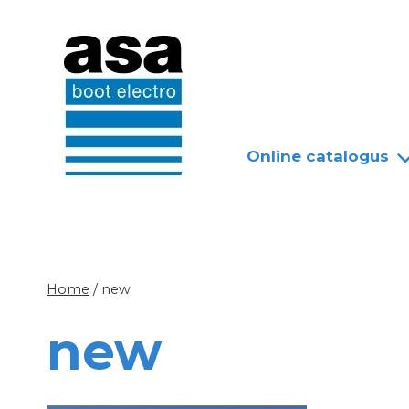
Doorgaan
Nieuws
Over ASA
naar
inhoud
Online catalogus
Home
/
new
new