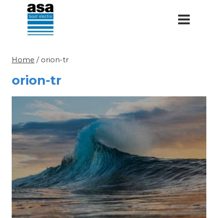
Doorgaan
naar
inhoud
Home
/
orion-tr
orion-tr