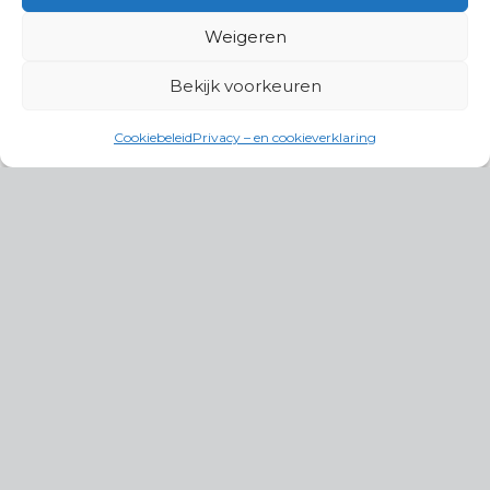
Weigeren
Bekijk voorkeuren
Cookiebeleid
Privacy – en cookieverklaring
Productgroepen
Antennes, Intercom, Audio en
Alarmsystemen
Electrisch en Hydraulisch aangedreven
systemen
Instrumenten, communicatie & monitoring
Kabels, aansluitmateriaal en accessoires
Lucht- en waterbehandeling,