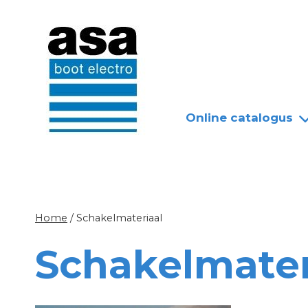
Doorgaan
Nieuws
Over ASA
naar
inhoud
Online catalogus
Home
/
Schakelmateriaal
Schakelmater