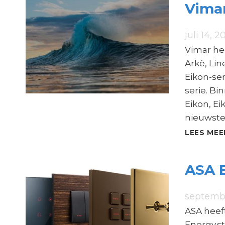
Vimar
juli 14, 2
Vimar hee
Arkè, Lin
Eikon-ser
serie. Bi
Eikon, Ei
nieuwst
LEES MEE
ASA E
septembe
ASA heef
Energy.s