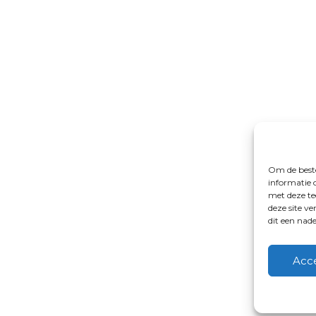
Om de beste
informatie 
met deze te
deze site v
dit een nad
Acc