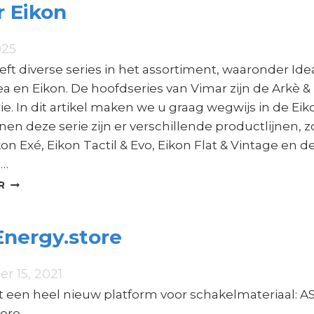
 Eikon
025
ft diverse series in het assortiment, waaronder Ide
ea en Eikon. De hoofdseries van Vimar zijn de Arkè &
ie. In dit artikel maken we u graag wegwijs in de Eik
nnen deze serie zijn er verschillende productlijnen, z
kon Exé, Eikon Tactil & Evo, Eikon Flat & Vintage en d
e…
VIMAR
R
EIKON
nergy.store
r 15, 2021
t een heel nieuw platform voor schakelmateriaal: A
tore