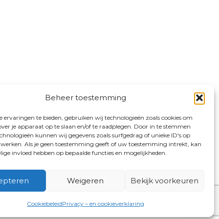
Beheer toestemming
 ervaringen te bieden, gebruiken wij technologieën zoals cookies om
over je apparaat op te slaan en/of te raadplegen. Door in te stemmen
chnologieën kunnen wij gegevens zoals surfgedrag of unieke ID's op
erwerken. Als je geen toestemming geeft of uw toestemming intrekt, kan
elige invloed hebben op bepaalde functies en mogelijkheden.
epteren
Weigeren
Bekijk voorkeuren
Cookiebeleid
Privacy – en cookieverklaring