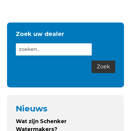
LANCEERT
NIEUWE
VINVORMIGE
VHF
ANTENNE:
Zoek uw dealer
DORSAL
Nieuws
Wat zijn Schenker
Watermakers?