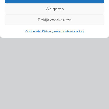
Weigeren
Bekijk voorkeuren
Cookiebeleid
Privacy – en cookieverklaring
Productgroepen
Antennes, Intercom, Audio en
Alarmsystemen
Electrisch en Hydraulisch aangedreven
systemen
Instrumenten, communicatie & monitoring
Kabels, aansluitmateriaal en accessoires