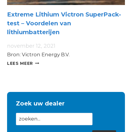
Extreme Lithium Victron SuperPack-
test – Voordelen van
lithiumbatterijen
november 12, 2021
Bron: Victron Energy B.V.
EXTREME
LEES MEER
LITHIUM
VICTRON
SUPERPACK-
TEST
–
VOORDELEN
Zoek uw dealer
VAN
LITHIUMBATTERIJEN