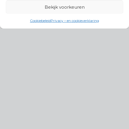
Bekijk voorkeuren
Cookiebeleid
Privacy – en cookieverklaring
Productgroepen
Antennes, Intercom, Audio en
Alarmsystemen
Electrisch en Hydraulisch aangedreven
systemen
Instrumenten, communicatie & monitoring
Kabels, aansluitmateriaal en accessoires
Lucht- en waterbehandeling,
(scheeps)installaties