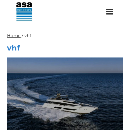
Doorgaan
naar
inhoud
Home
/
vhf
vhf