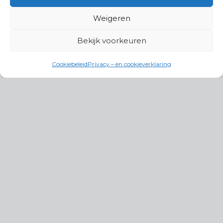
Weigeren
Bekijk voorkeuren
Cookiebeleid
Privacy – en cookieverklaring
Productgroepen
Antennes, Intercom, Audio en
Alarmsystemen
Electrisch en Hydraulisch aangedreven
systemen
Instrumenten, communicatie & monitoring
Kabels, aansluitmateriaal en accessoires