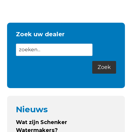
LANCEERT
NIEUWE
VINVORMIGE
VHF
ANTENNE:
Zoek uw dealer
DORSAL
Nieuws
Wat zijn Schenker
Watermakers?