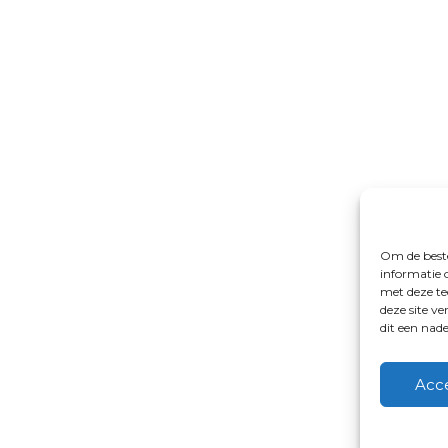
Om de beste
informatie 
met deze te
deze site v
dit een nad
Acc