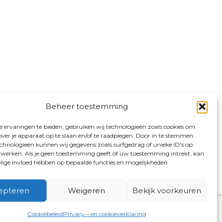
Beheer toestemming
 ervaringen te bieden, gebruiken wij technologieën zoals cookies om
over je apparaat op te slaan en/of te raadplegen. Door in te stemmen
chnologieën kunnen wij gegevens zoals surfgedrag of unieke ID's op
erwerken. Als je geen toestemming geeft of uw toestemming intrekt, kan
elige invloed hebben op bepaalde functies en mogelijkheden.
epteren
Weigeren
Bekijk voorkeuren
Cookiebeleid
Privacy – en cookieverklaring