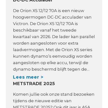
A
e
B
De Orion XS 12/12 70A is een nieuw
r
o
hoogvermogen DC-DC acculader van
m
o
Victron. De Orion XS 12/12 70A is
a
t
beschikbaar vanaf het tweede
k
E
kwartaal van 2026. De lader kan parallel
e
l
worden aangesloten voor extra
r
e
laadvermogen. Met de Orion XS series
s
c
kunnen dynamo’s eenvoudig worden
?
t
aangesloten op elke accu, terwijl de
r
dynamo beschermd blijft tegen de…
o
N
Lees meer >
,
METSTRADE 2025
i
n
e
Komen jullie ook onze stand bezoeken
i
u
tijdens de nieuwe editie van
e
w
METSTRADE 2025? Ook dit jaar is ASA