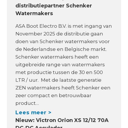
distributiepartner Schenker
t
Watermakers
z
i
ASA Boot Electro B.V. is met ingang van
j
November 2025 de distributie gaan
n
doen van Schenker watermakers voor
S
de Nederlandse en Belgische markt.
c
Schenker watermakers heeft een
h
uitgebreide range van watermakers
e
met productie tussen de 30 en 500
n
LTR / uur. Met de laatste generatie
k
ZEN watermakers heeft Schenker een
e
zeer compact en betrouwbaar
r
product…
W
A
Lees meer >
a
Nieuw: Victron Orion XS 12/12 70A
S
t
DC-DC Acculader