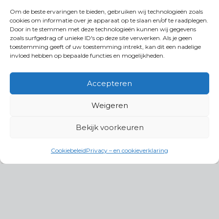
Om de beste ervaringen te bieden, gebruiken wij technologieën zoals
cookies om informatie over je apparaat op te slaan en/of te raadplegen.
Door in te stemmen met deze technologieën kunnen wij gegevens
zoals surfgedrag of unieke ID's op deze site verwerken. Als je geen
toestemming geeft of uw toestemming intrekt, kan dit een nadelige
invloed hebben op bepaalde functies en mogelijkheden.
Accepteren
Weigeren
Bekijk voorkeuren
Cookiebeleid
Privacy – en cookieverklaring
Productgroepen
Antennes, Intercom, Audio en