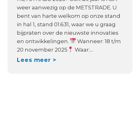
u
:
weer aanwezig op de METSTRADE. U
w
V
bent van harte welkom op onze stand
e
i
in hal 1, stand 01.631, waar we u graag
d
c
bijpraten over de nieuwste innovaties
i
t
en ontwikkelingen.
Wanneer: 18 t/m
s
r
20 november 2025
Waar:…
t
o
M
Lees meer >
r
n
E
i
O
T
b
r
S
u
i
T
t
o
R
i
n
A
e
X
D
p
S
E
a
1
2