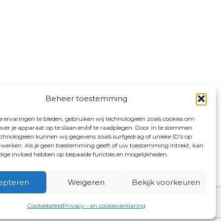
Beheer toestemming
 ervaringen te bieden, gebruiken wij technologieën zoals cookies om
over je apparaat op te slaan en/of te raadplegen. Door in te stemmen
chnologieën kunnen wij gegevens zoals surfgedrag of unieke ID's op
erwerken. Als je geen toestemming geeft of uw toestemming intrekt, kan
elige invloed hebben op bepaalde functies en mogelijkheden.
epteren
Weigeren
Bekijk voorkeuren
Cookiebeleid
Privacy – en cookieverklaring