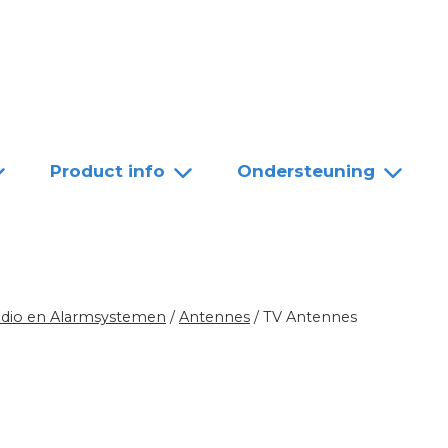
Team
Dealers
Contact
Product info
Ondersteuning
udio en Alarmsystemen
/
Antennes
/
TV Antennes