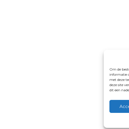
Om de beste
informatie 
met deze te
deze site v
dit een nad
Acc