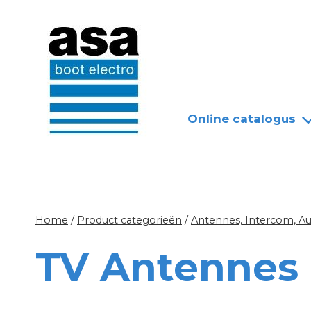
Doorgaan
Nieuws
Over ASA
naar
inhoud
Online catalogus
Home
/
Product categorieën
/
Antennes, Intercom, A
TV Antennes