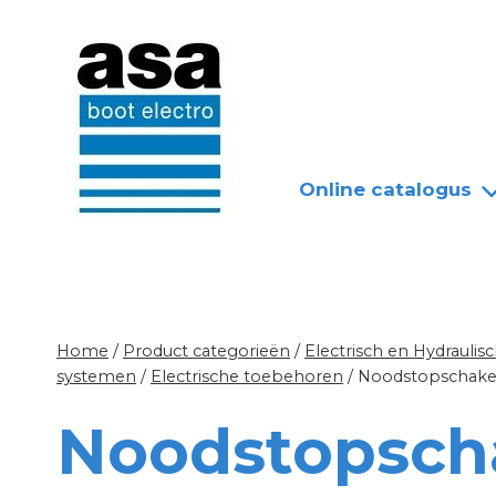
Doorgaan
Nieuws
Over ASA
naar
inhoud
Online catalogus
Home
/
Product categorieën
/
Electrisch en Hydrauli
systemen
/
Electrische toebehoren
/
Noodstopschake
Noodstopsch