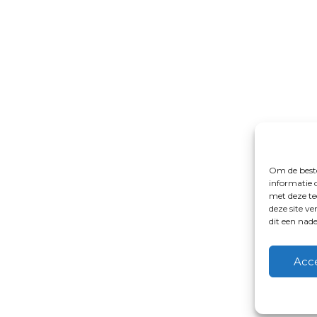
Om de beste
informatie 
met deze te
deze site v
dit een nad
Acc