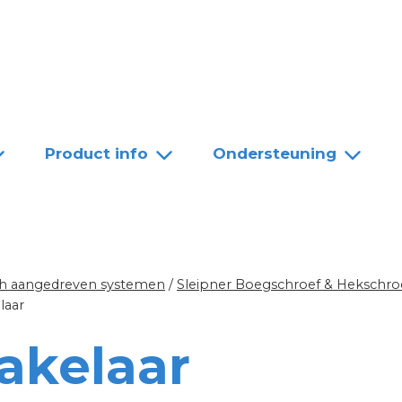
Team
Dealers
Contact
Product info
Ondersteuning
sch aangedreven systemen
/
Sleipner Boegschroef & Hekschro
laar
akelaar