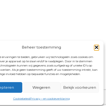
Beheer toestemming
 ervaringen te bieden, gebruiken wij technologieën zoals cookies om
over je apparaat op te slaan en/of te raadplegen. Door in te stemmen
chnologieën kunnen wij gegevens zoals surfgedrag of unieke ID's op
erwerken. Als je geen toestemming geeft of uw toestemming intrekt, kan
elige invloed hebben op bepaalde functies en mogelijkheden.
epteren
Weigeren
Bekijk voorkeuren
Cookiebeleid
Privacy – en cookieverklaring