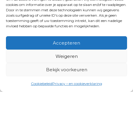
cookies om informatie over je apparaat op te slaan en/of te raadplegen.
Door in te stemmen met deze technologieën kunnen wij gegevens
zoals surfgedrag of unieke ID's op deze site verwerken. Als je geen
toestemming geeft of uw toestemming intrekt, kan dit een nadelige
invloed hebben op bepaalde functies en mogelijkheden.
Accepteren
Weigeren
Bekijk voorkeuren
Cookiebeleid
Privacy – en cookieverklaring
Productgroepen
Antennes, Intercom, Audio en
Alarmsystemen