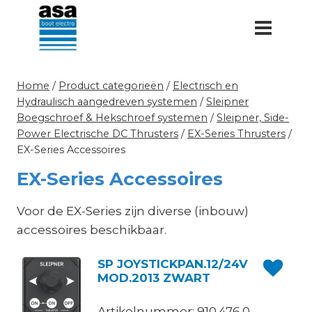
Doorgaan
naar
inhoud
Home
/
Product categorieën
/
Electrisch en
Hydraulisch aangedreven systemen
/
Sleipner
Boegschroef & Hekschroef systemen
/
Sleipner, Side-
Power Electrische DC Thrusters
/
EX-Series Thrusters
/
EX-Series Accessoires
EX-Series Accessoires
Voor de EX-Series zijn diverse (inbouw)
accessoires beschikbaar.
SP JOYSTICKPAN.12/24V
MOD.2013 ZWART
Artikelnummer: 910.476.0