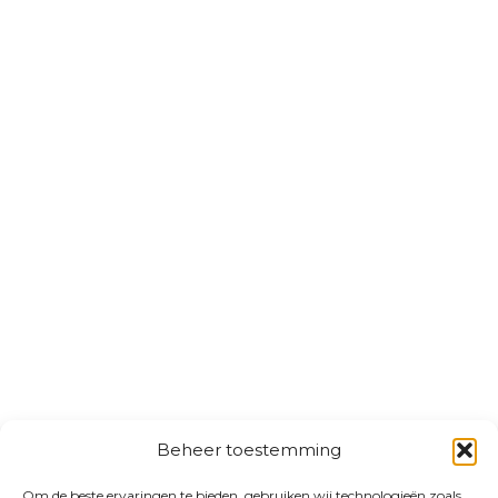
Beheer toestemming
Om de beste ervaringen te bieden, gebruiken wij technologieën zoals