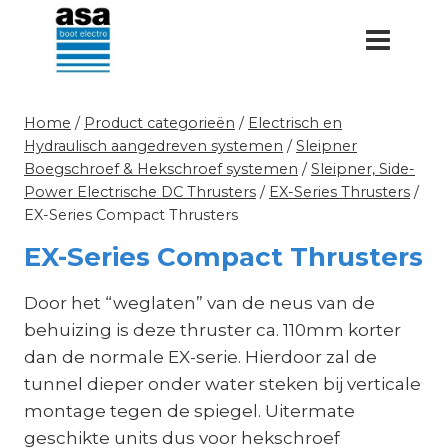
Doorgaan
naar
inhoud
Home
/
Product categorieën
/
Electrisch en
Hydraulisch aangedreven systemen
/
Sleipner
Boegschroef & Hekschroef systemen
/
Sleipner, Side-
Power Electrische DC Thrusters
/
EX-Series Thrusters
/
EX-Series Compact Thrusters
EX-Series Compact Thrusters
Door het “weglaten” van de neus van de
behuizing is deze thruster ca. 110mm korter
dan de normale EX-serie. Hierdoor zal de
tunnel dieper onder water steken bij verticale
montage tegen de spiegel. Uitermate
geschikte units dus voor hekschroef