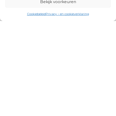
Bekijk voorkeuren
Cookiebeleid
Privacy – en cookieverklaring
Productgroepen
Antennes, Intercom, Audio en
Alarmsystemen
Electrisch en Hydraulisch aangedreven
systemen
Instrumenten, communicatie & monitoring
Kabels, aansluitmateriaal en accessoires
Lucht- en waterbehandeling,
(scheeps)installaties
Schakel- en stekkermaterialen