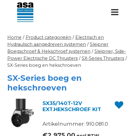
Doorgaan
naar
inhoud
Home
/
Product categorieën
/
Electrisch en
Hydraulisch aangedreven systemen
/
Sleipner
Boegschroef & Hekschroef systemen
/
Sleipner, Side-
Power Electrische DC Thrusters
/
SX-Series Thrusters
/
SX-Series boeg en hekschroeven
SX-Series boeg en
hekschroeven
SX35/140T-12V
EXT.HEKSCHROEF KIT
Artikelnummer: 910.081.0
€
2.975,00
excl.BTW