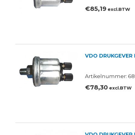
€
85,19
excl.BTW
VDO DRUKGEVER 
Artikelnummer: 680
€
78,30
excl.BTW
VDO DRUKGEVER M