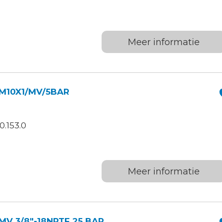
Meer informatie
M10X1/MV/5BAR
.153.0
Meer informatie
V 3/8″-18NPTF 25 BAR