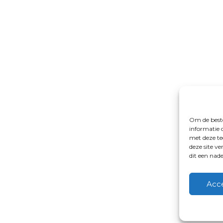
Om de beste
informatie 
met deze te
deze site v
dit een nad
Acc