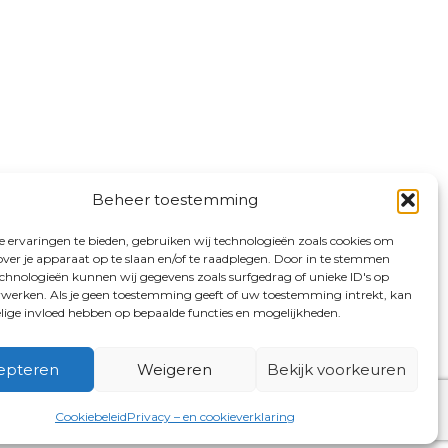
Beheer toestemming
 ervaringen te bieden, gebruiken wij technologieën zoals cookies om
over je apparaat op te slaan en/of te raadplegen. Door in te stemmen
chnologieën kunnen wij gegevens zoals surfgedrag of unieke ID's op
erwerken. Als je geen toestemming geeft of uw toestemming intrekt, kan
elige invloed hebben op bepaalde functies en mogelijkheden.
epteren
Weigeren
Bekijk voorkeuren
Cookiebeleid
Privacy – en cookieverklaring