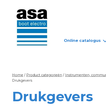
Doorgaan
Nieuws
Over ASA
naar
inhoud
Online catalogus
Home
/
Product categorieën
/
Instrumenten, communi
Drukgevers
Drukgevers