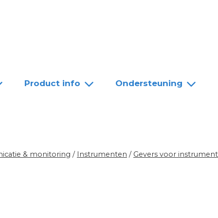
Team
Dealers
Contact
Product info
Ondersteuning
catie & monitoring
/
Instrumenten
/
Gevers voor instrumen