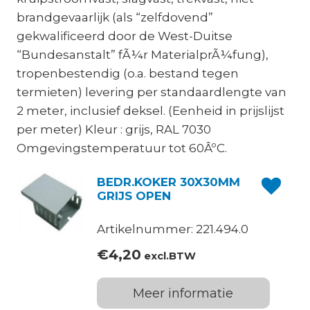
brandgevaarlijk (als “zelfdovend”
gekwalificeerd door de West-Duitse
“Bundesanstalt” fÃ¼r MaterialprÃ¼fung),
tropenbestendig (o.a. bestand tegen
termieten) levering per standaardlengte van
2 meter, inclusief deksel. (Eenheid in prijslijst
per meter) Kleur : grijs, RAL 7030
Omgevingstemperatuur tot 60ÂºC.
BEDR.KOKER 30X30MM
GRIJS OPEN
Artikelnummer: 221.494.0
€
4,20
excl.BTW
Meer informatie