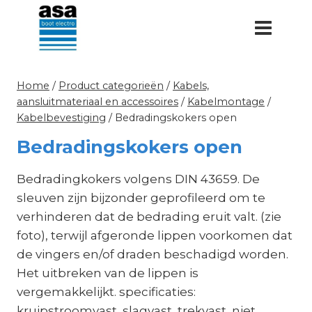
Doorgaan
naar
inhoud
Home
/
Product categorieën
/
Kabels,
aansluitmateriaal en accessoires
/
Kabelmontage
/
Kabelbevestiging
/
Bedradingskokers open
Bedradingskokers open
Bedradingkokers volgens DIN 43659. De
sleuven zijn bijzonder geprofileerd om te
verhinderen dat de bedrading eruit valt. (zie
foto), terwijl afgeronde lippen voorkomen dat
de vingers en/of draden beschadigd worden.
Het uitbreken van de lippen is
vergemakkelijkt. specificaties:
kruipstroomvast, slagvast, trekvast, niet