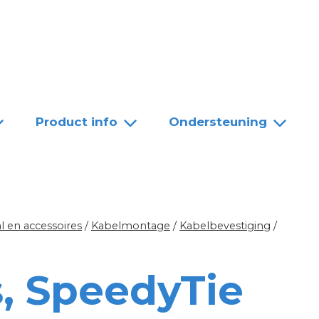
Team
Dealers
Contact
Product info
Ondersteuning
l en accessoires
/
Kabelmontage
/
Kabelbevestiging
/
, SpeedyTie