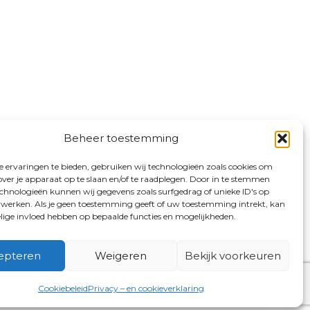
Beheer toestemming
 ervaringen te bieden, gebruiken wij technologieën zoals cookies om
over je apparaat op te slaan en/of te raadplegen. Door in te stemmen
chnologieën kunnen wij gegevens zoals surfgedrag of unieke ID's op
erwerken. Als je geen toestemming geeft of uw toestemming intrekt, kan
elige invloed hebben op bepaalde functies en mogelijkheden.
epteren
Weigeren
Bekijk voorkeuren
Cookiebeleid
Privacy – en cookieverklaring