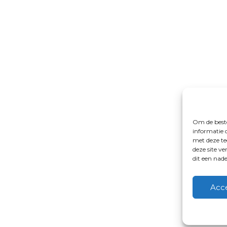
Om de beste
informatie 
met deze te
deze site v
dit een nad
Acc