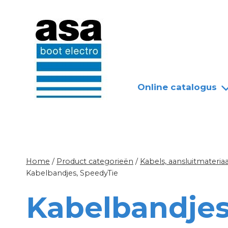
Doorgaan
Nieuws
Over ASA
naar
inhoud
Online catalogus
Home
/
Product categorieën
/
Kabels, aansluitmateriaa
Kabelbandjes, SpeedyTie
Kabelbandjes