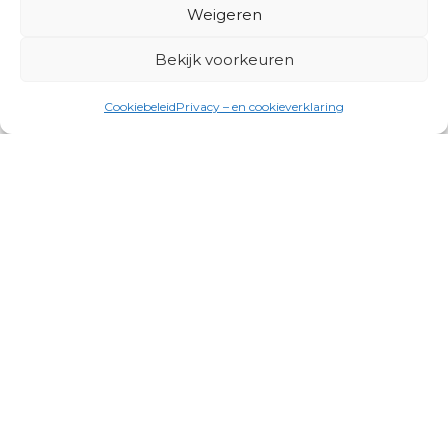
Weigeren
Bekijk voorkeuren
Cookiebeleid
Privacy – en cookieverklaring
Productgroepen
Antennes, Intercom, Audio en
Alarmsystemen
Electrisch en Hydraulisch aangedreven
systemen
Instrumenten, communicatie & monitoring
Kabels, aansluitmateriaal en accessoires
Lucht- en waterbehandeling,