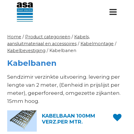
Doorgaan
naar
inhoud
Home
/
Product categorieën
/
Kabels,
aansluitmateriaal en accessoires
/
Kabelmontage
/
Kabelbevestiging
/
Kabelbanen
Kabelbanen
Sendzimir verzinkte uitvoering. levering per
lengte van 2 meter, (Eenheid in prijslijst per
meter), geperforeerd, omgezette zijkanten.
15mm hoog.
KABELBAAN 100MM
VERZ.PER MTR.