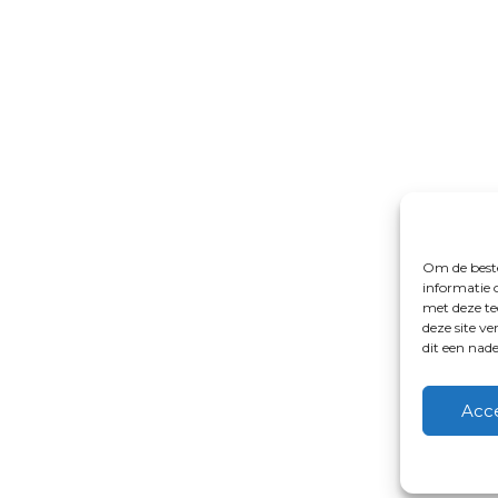
Om de beste
informatie 
met deze te
deze site v
dit een nad
Acc