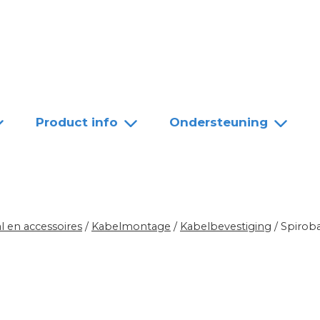
Team
Dealers
Contact
Product info
Ondersteuning
l en accessoires
/
Kabelmontage
/
Kabelbevestiging
/
Spirob