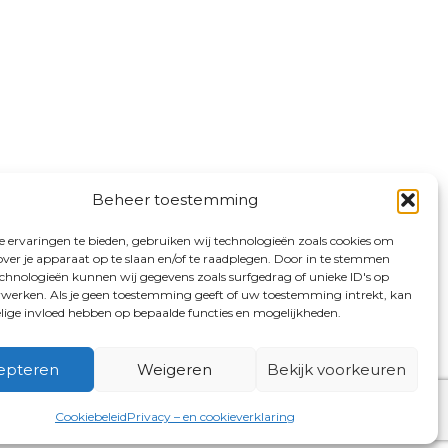
Beheer toestemming
 ervaringen te bieden, gebruiken wij technologieën zoals cookies om
over je apparaat op te slaan en/of te raadplegen. Door in te stemmen
chnologieën kunnen wij gegevens zoals surfgedrag of unieke ID's op
erwerken. Als je geen toestemming geeft of uw toestemming intrekt, kan
elige invloed hebben op bepaalde functies en mogelijkheden.
epteren
Weigeren
Bekijk voorkeuren
Cookiebeleid
Privacy – en cookieverklaring