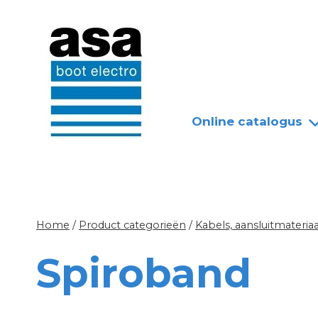
Doorgaan
Nieuws
Over ASA
naar
inhoud
Online catalogus
Home
/
Product categorieën
/
Kabels, aansluitmateriaa
Spiroband