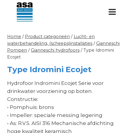
Doorgaan
naar
inhoud
Home
/
Product categorieën
/
Lucht- en
waterbehandeling, (scheeps)installaties
/
Gianneschi
Pompen
/
Gianneschi hydrofoors
/
Type Idromini
Ecojet
Type Idromini Ecojet
Hydrofoor Indromini Ecojet Serie voor
drinkwater voorziening op boten.
Constructie:
• Pomphuis: brons
• Impeller: speciale messing legering
• As: R.V.S. AISI 316 Mechanische afdichting
hoge kwaliteit keramisch