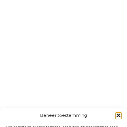
Beheer toestemming
Om de beste ervaringen te bieden, gebruiken wij technologieën zoals