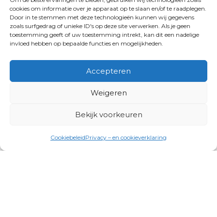
cookies om informatie over je apparaat op te slaan en/of te raadplegen.
Door in te stemmen met deze technologieën kunnen wij gegevens
zoals surfgedrag of unieke ID's op deze site verwerken. Als je geen
toestemming geeft of uw toestemming intrekt, kan dit een nadelige
invloed hebben op bepaalde functies en mogelijkheden.
Accepteren
Weigeren
Bekijk voorkeuren
Cookiebeleid
Privacy – en cookieverklaring
Productgroepen
Antennes, Intercom, Audio en
Alarmsystemen