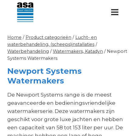
Doorgaan
naar
inhoud
Home
/
Product categorieën
/
Lucht- en
waterbehandeling, (scheeps)installaties
/
Waterbehandeling
/
Watermakers, Katadyn
/
Newport
Systems Watermakers
Newport Systems
Watermakers
De Newport Systems range is de meest
geavanceerde en bedieningsvriendelijke
watermakerserie. Deze watermakers zijn
geschikt voor grote luxe jachten en hebben
een capaciteit van 58 tot 153 liter per uur. De
machines hebben een lage of hoge