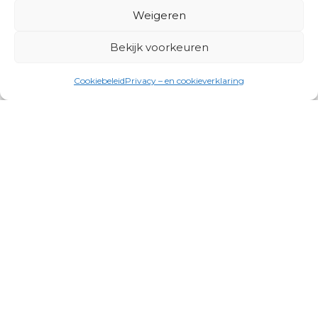
Weigeren
Bekijk voorkeuren
Cookiebeleid
Privacy – en cookieverklaring
Productgroepen
Antennes, Intercom, Audio en
Alarmsystemen
Electrisch en Hydraulisch aangedreven
systemen
Instrumenten, communicatie & monitoring
Kabels, aansluitmateriaal en accessoires
Lucht- en waterbehandeling,