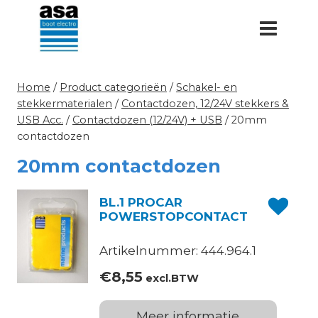
Doorgaan
naar
inhoud
Home
/
Product categorieën
/
Schakel- en
stekkermaterialen
/
Contactdozen, 12/24V stekkers &
USB Acc.
/
Contactdozen (12/24V) + USB
/
20mm
contactdozen
20mm contactdozen
BL.1 PROCAR
POWERSTOPCONTACT
Artikelnummer: 444.964.1
€
8,55
excl.BTW
Meer informatie