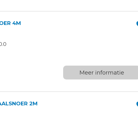
OER 4M
0.0
Meer informatie
AALSNOER 2M