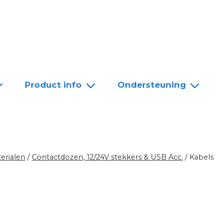
Team
Dealers
Contact
Product info
Ondersteuning
erialen
/
Contactdozen, 12/24V stekkers & USB Acc.
/
Kabels