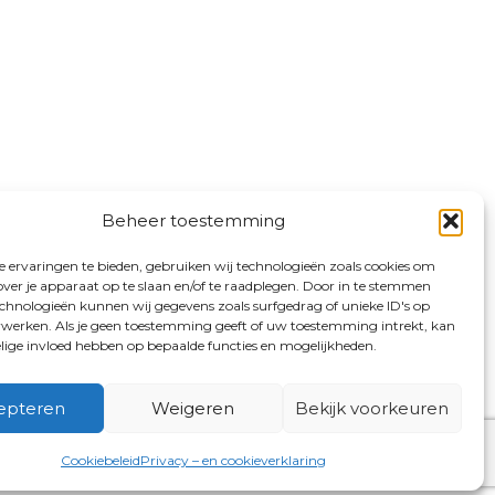
Beheer toestemming
 ervaringen te bieden, gebruiken wij technologieën zoals cookies om
over je apparaat op te slaan en/of te raadplegen. Door in te stemmen
chnologieën kunnen wij gegevens zoals surfgedrag of unieke ID's op
erwerken. Als je geen toestemming geeft of uw toestemming intrekt, kan
elige invloed hebben op bepaalde functies en mogelijkheden.
epteren
Weigeren
Bekijk voorkeuren
Cookiebeleid
Privacy – en cookieverklaring