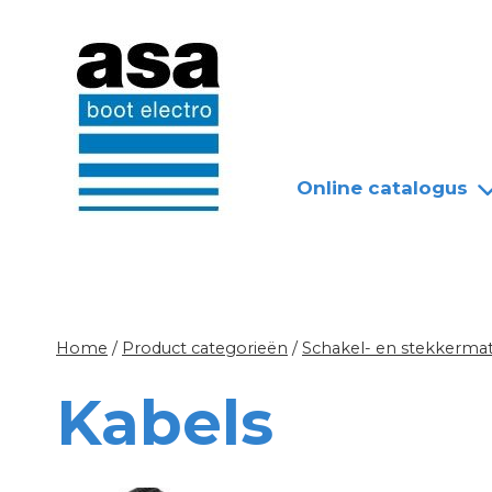
Doorgaan
Nieuws
Over ASA
naar
inhoud
Online catalogus
Home
/
Product categorieën
/
Schakel- en stekkermat
Kabels