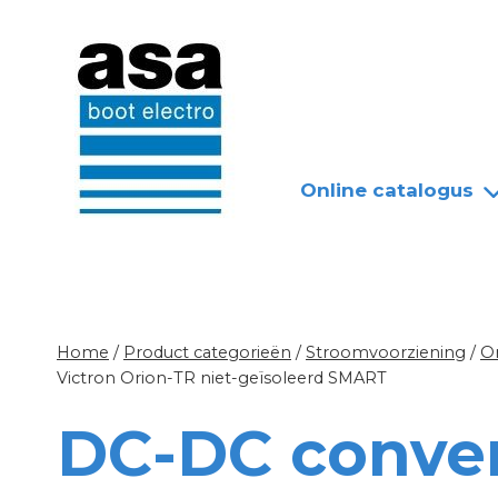
Doorgaan
Nieuws
Over ASA
naar
inhoud
Online catalogus
Home
/
Product categorieën
/
Stroomvoorziening
/
O
Victron Orion-TR niet-geïsoleerd SMART
DC-DC conver