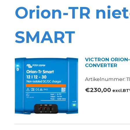
Orion-TR niet
SMART
VICTRON ORION-
CONVERTER
Artikelnummer: 11
€
230,00
excl.B