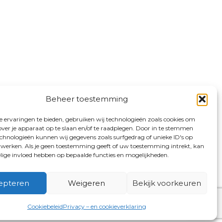
Beheer toestemming
 ervaringen te bieden, gebruiken wij technologieën zoals cookies om
over je apparaat op te slaan en/of te raadplegen. Door in te stemmen
chnologieën kunnen wij gegevens zoals surfgedrag of unieke ID's op
erwerken. Als je geen toestemming geeft of uw toestemming intrekt, kan
elige invloed hebben op bepaalde functies en mogelijkheden.
epteren
Weigeren
Bekijk voorkeuren
Cookiebeleid
Privacy – en cookieverklaring