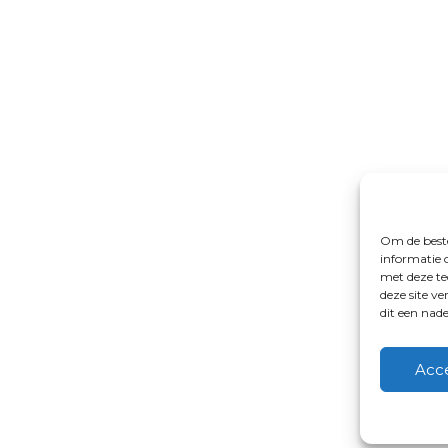
Om de beste
informatie 
met deze te
deze site v
dit een nad
Acc