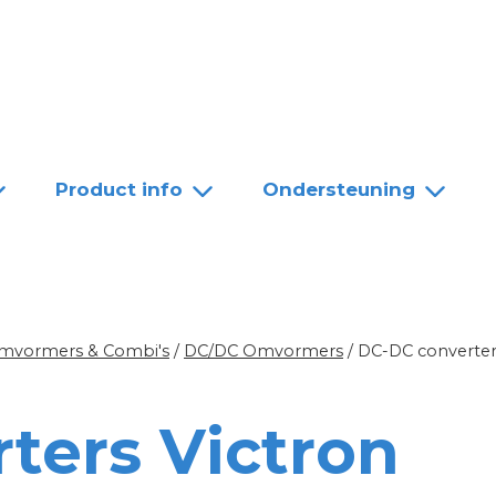
Team
Dealers
Contact
Product info
Ondersteuning
mvormers & Combi's
/
DC/DC Omvormers
/
DC-DC converter
ters Victron