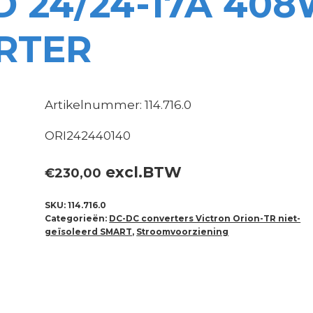
 24/24-17A 40
RTER
Artikelnummer: 114.716.0
ORI242440140
excl.BTW
€
230,00
SKU:
114.716.0
Categorieën:
DC-DC converters Victron Orion-TR niet-
geïsoleerd SMART
,
Stroomvoorziening