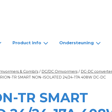
Team
Dealers
Contact
Product info
Ondersteuning
mvormers & Combi's
/
DC/DC Omvormers
/
DC-DC converter
RION-TR SMART NON-ISOLATED 24/24-17A 408W DC-DC
ON-TR SMART