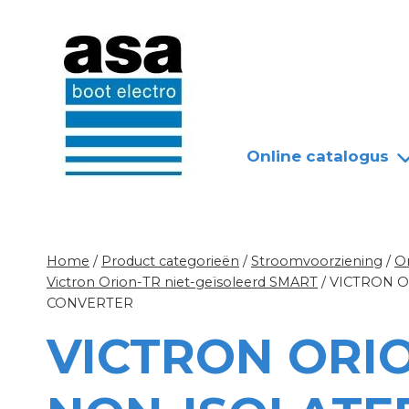
Doorgaan
Nieuws
Over ASA
naar
inhoud
Online catalogus
Home
/
Product categorieën
/
Stroomvoorziening
/
O
Victron Orion-TR niet-geïsoleerd SMART
/
VICTRON O
CONVERTER
VICTRON ORI