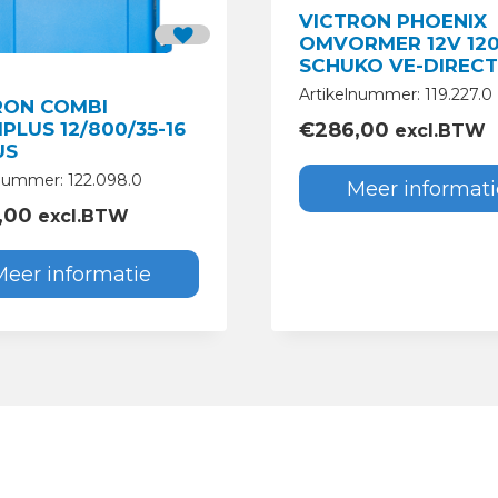
VICTRON PHOENIX
OMVORMER 12V 12
SCHUKO VE-DIRECT
Artikelnummer: 119.227.0
RON COMBI
PLUS 12/800/35-16
€
286,00
excl.BTW
US
lnummer: 122.098.0
Meer informati
,00
excl.BTW
Meer informatie