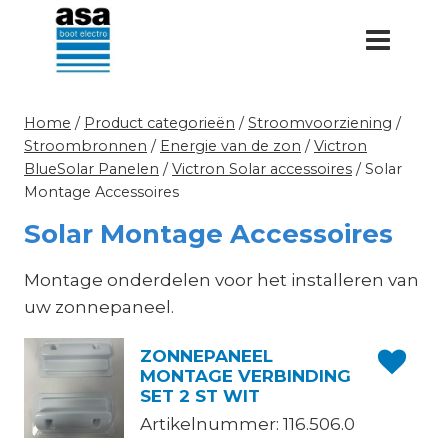
Doorgaan
naar
inhoud
Home
/
Product categorieën
/
Stroomvoorziening
/
Stroombronnen
/
Energie van de zon
/
Victron
BlueSolar Panelen
/
Victron Solar accessoires
/
Solar
Montage Accessoires
Solar Montage Accessoires
Montage onderdelen voor het installeren van
uw zonnepaneel.
ZONNEPANEEL
MONTAGE VERBINDING
SET 2 ST WIT
Artikelnummer: 116.506.0