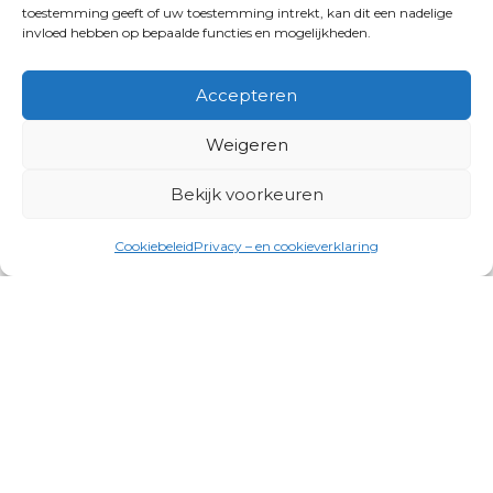
toestemming geeft of uw toestemming intrekt, kan dit een nadelige
invloed hebben op bepaalde functies en mogelijkheden.
Accepteren
Weigeren
Bekijk voorkeuren
Cookiebeleid
Privacy – en cookieverklaring
Productgroepen
Antennes, Intercom, Audio en
Alarmsystemen
Electrisch en Hydraulisch aangedreven
systemen