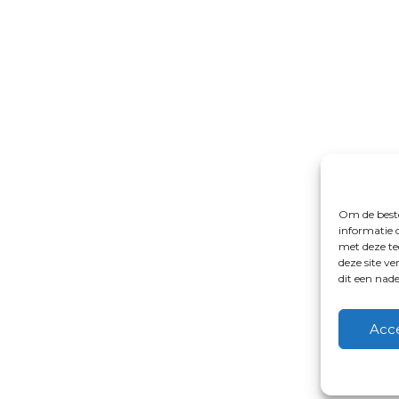
Om de beste
informatie 
met deze te
deze site v
dit een nad
Acc