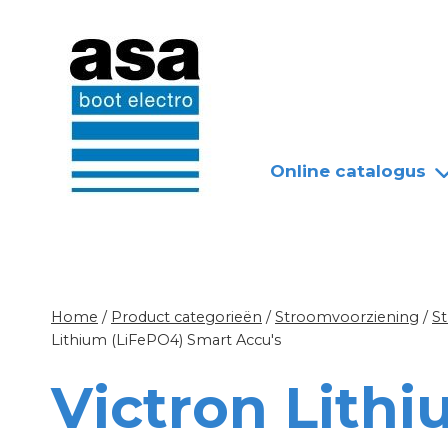
Doorgaan
Nieuws
Over ASA
naar
inhoud
Online catalogus
Home
/
Product categorieën
/
Stroomvoorziening
/
S
Lithium (LiFePO4) Smart Accu's
Victron Lith