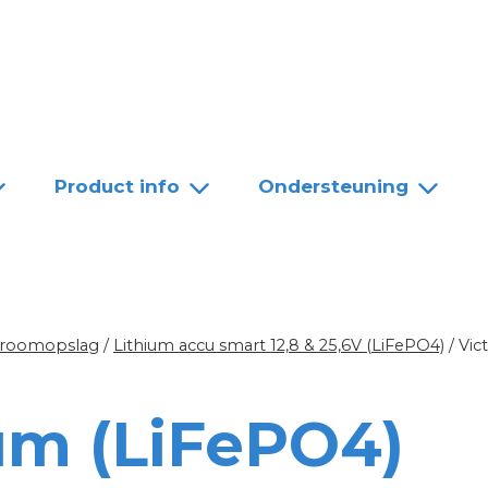
Team
Dealers
Contact
Product info
Ondersteuning
troomopslag
/
Lithium accu smart 12,8 & 25,6V (LiFePO4)
/
Vic
ium (LiFePO4)