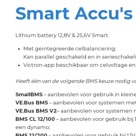
Smart Accu's
Lithium battery 12,8V & 25,6V Smart.
Met geïntegreerde celbalancering;
Kan parallel geschakeld en in serieschakeli
Victron-app beschikbaar om celvoltage en
Heeft één van de volgende BMS keuze nodig voo
SmallBMS
– aanbevolen voor gebruik in klein
VE.Bus BMS
– aanbevolen voor systemen met
VE.Bus BMS V2
– aanbevolen voor systemen 
BMS CL 12/100
– aanbevolen voor gebruik bi
een dynamo;
BMS 12/200
– aanbevolen voor gebruik bij 1