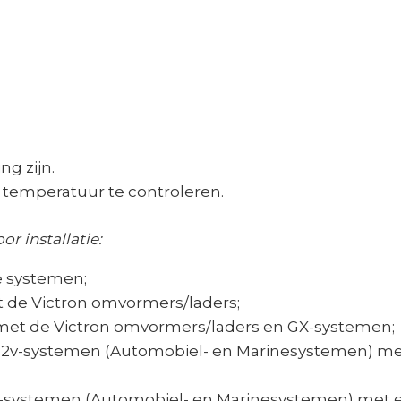
ng zijn.
 temperatuur te controleren.
r installatie:
e systemen;
 de Victron omvormers/laders;
met de Victron omvormers/laders en GX-systemen;
j 12v-systemen (Automobiel- en Marinesystemen) m
2V-systemen (Automobiel- en Marinesystemen) met 