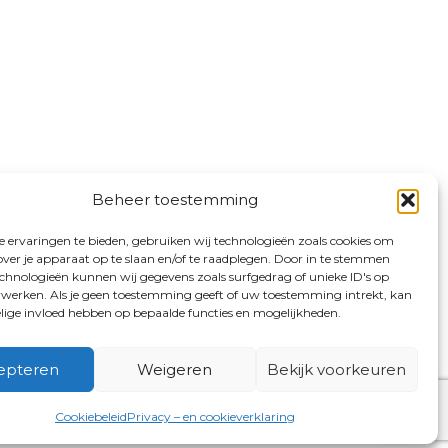
Beheer toestemming
 ervaringen te bieden, gebruiken wij technologieën zoals cookies om
over je apparaat op te slaan en/of te raadplegen. Door in te stemmen
chnologieën kunnen wij gegevens zoals surfgedrag of unieke ID's op
erwerken. Als je geen toestemming geeft of uw toestemming intrekt, kan
elige invloed hebben op bepaalde functies en mogelijkheden.
epteren
Weigeren
Bekijk voorkeuren
Cookiebeleid
Privacy – en cookieverklaring