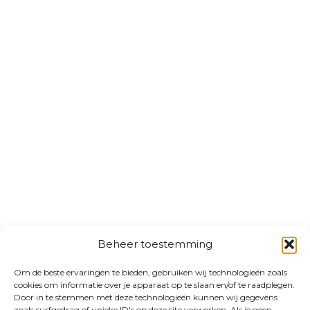
Beheer toestemming
Om de beste ervaringen te bieden, gebruiken wij technologieën zoals
cookies om informatie over je apparaat op te slaan en/of te raadplegen.
Door in te stemmen met deze technologieën kunnen wij gegevens
zoals surfgedrag of unieke ID's op deze site verwerken. Als je geen