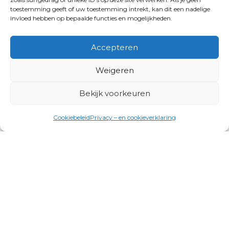
toestemming geeft of uw toestemming intrekt, kan dit een nadelige
invloed hebben op bepaalde functies en mogelijkheden.
Accepteren
Weigeren
Bekijk voorkeuren
Cookiebeleid
Privacy – en cookieverklaring
Productgroepen
Antennes, Intercom, Audio en
Alarmsystemen
Electrisch en Hydraulisch aangedreven
systemen