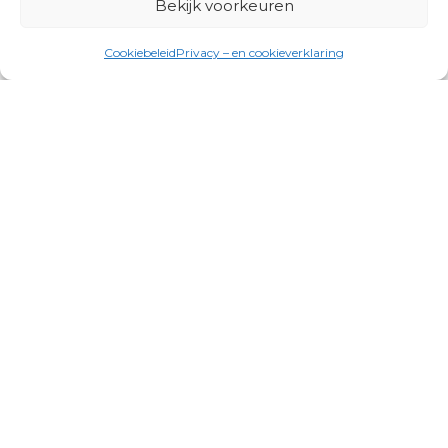
Bekijk voorkeuren
Cookiebeleid
Privacy – en cookieverklaring
Productgroepen
Antennes, Intercom, Audio en
Alarmsystemen
Electrisch en Hydraulisch aangedreven
systemen
Instrumenten, communicatie & monitoring
Kabels, aansluitmateriaal en accessoires
Lucht- en waterbehandeling,
(scheeps)installaties
Schakel- en stekkermaterialen