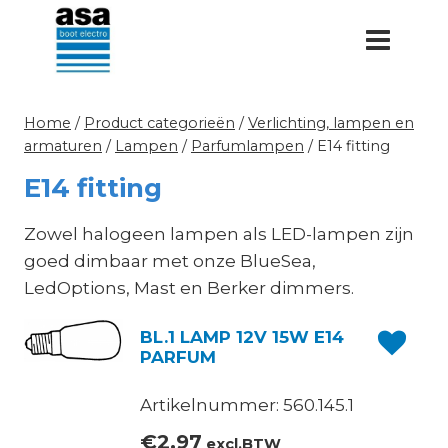
Doorgaan
naar
inhoud
Home
/
Product categorieën
/
Verlichting, lampen en
armaturen
/
Lampen
/
Parfumlampen
/
E14 fitting
E14 fitting
Zowel halogeen lampen als LED-lampen zijn
goed dimbaar met onze BlueSea,
LedOptions, Mast en Berker dimmers.
BL.1 LAMP 12V 15W E14
PARFUM
Artikelnummer: 560.145.1
€
2,97
excl.BTW