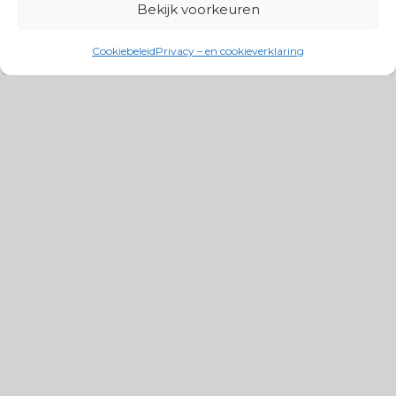
Bekijk voorkeuren
Cookiebeleid
Privacy – en cookieverklaring
Productgroepen
Antennes, Intercom, Audio en
Alarmsystemen
Electrisch en Hydraulisch aangedreven
systemen
Instrumenten, communicatie & monitoring
Kabels, aansluitmateriaal en accessoires
Lucht- en waterbehandeling,
(scheeps)installaties
Schakel- en stekkermaterialen