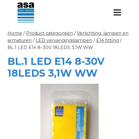
Doorgaan
naar
inhoud
Home
/
Product categorieën
/
Verlichting, lampen en
armaturen
/
LED vervangingslampen
/
E14 fitting
/
BL.1 LED E14 8-30V 18LEDS 3,1W WW
BL.1 LED E14 8-30V
18LEDS 3,1W WW