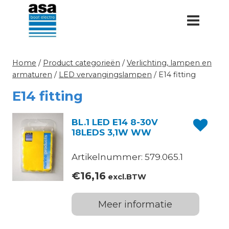
Doorgaan
naar
inhoud
Home
/
Product categorieën
/
Verlichting, lampen en
armaturen
/
LED vervangingslampen
/
E14 fitting
E14 fitting
BL.1 LED E14 8-30V
18LEDS 3,1W WW
Artikelnummer: 579.065.1
€
16,16
excl.BTW
Meer informatie