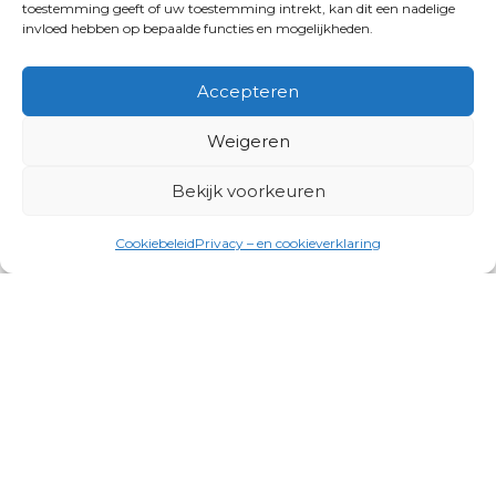
toestemming geeft of uw toestemming intrekt, kan dit een nadelige
invloed hebben op bepaalde functies en mogelijkheden.
Accepteren
Weigeren
Bekijk voorkeuren
Cookiebeleid
Privacy – en cookieverklaring
Productgroepen
Antennes, Intercom, Audio en
Alarmsystemen
Electrisch en Hydraulisch aangedreven
systemen