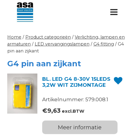
Doorgaan
naar
inhoud
Home
/
Product categorieën
/
Verlichting, lampen en
armaturen
/
LED vervangingslampen
/
G4 fitting
/
G4
pin aan zijkant
G4 pin aan zijkant
BL. LED G4 8-30V 15LEDS
3,2W WIT ZIJMONTAGE
Artikelnummer: 579.008.1
€
9,63
excl.BTW
Meer informatie