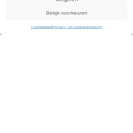
Bekijk voorkeuren
Cookiebeleid
Privacy – en cookieverklaring
Productgroepen
Antennes, Intercom, Audio en
Alarmsystemen
Electrisch en Hydraulisch aangedreven
systemen
Instrumenten, communicatie & monitoring
Kabels, aansluitmateriaal en accessoires
Lucht- en waterbehandeling,
(scheeps)installaties