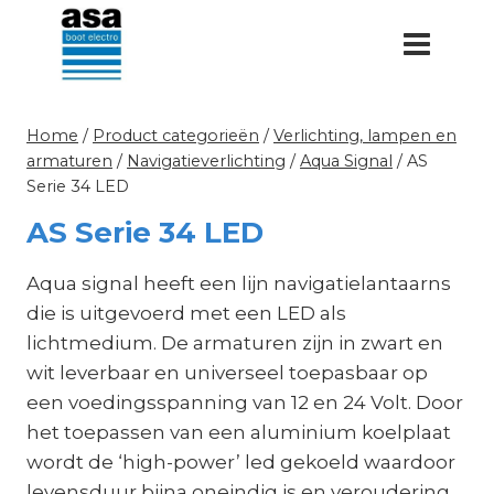
Doorgaan
naar
inhoud
Home
/
Product categorieën
/
Verlichting, lampen en
armaturen
/
Navigatieverlichting
/
Aqua Signal
/
AS
Serie 34 LED
AS Serie 34 LED
Aqua signal heeft een lijn navigatielantaarns
die is uitgevoerd met een LED als
lichtmedium. De armaturen zijn in zwart en
wit leverbaar en universeel toepasbaar op
een voedingsspanning van 12 en 24 Volt. Door
het toepassen van een aluminium koelplaat
wordt de ‘high-power’ led gekoeld waardoor
levensduur bijna oneindig is en veroudering