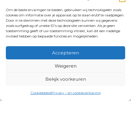
Om de beste ervaringen te bieden, gebruiken wij technologieën zoals
cookies om informatie over je apparaat op te slaan en/of te raadplegen.
Door in te stemmen met deze technologieën kunnen wij gegevens
zoals surfgedrag of unieke ID's op deze site verwerken. Als je geen
toestemming geeft of uw toestemming intrekt, kan dit een nadelige
invloed hebben op bepaalde functies en mogelijkheden.
Accepteren
Weigeren
Bekijk voorkeuren
Cookiebeleid
Privacy – en cookieverklaring
Productgroepen
Antennes, Intercom, Audio en