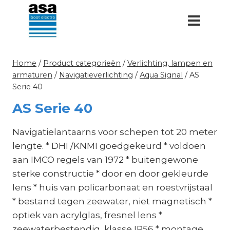
Doorgaan
naar
inhoud
Home
/
Product categorieën
/
Verlichting, lampen en
armaturen
/
Navigatieverlichting
/
Aqua Signal
/
AS
Serie 40
AS Serie 40
Navigatielantaarns voor schepen tot 20 meter
lengte. * DHI /KNMI goedgekeurd * voldoen
aan IMCO regels van 1972 * buitengewone
sterke constructie * door en door gekleurde
lens * huis van policarbonaat en roestvrijstaal
* bestand tegen zeewater, niet magnetisch *
optiek van acrylglas, fresnel lens *
zeewaterbestendig, klasse IP56 * montage