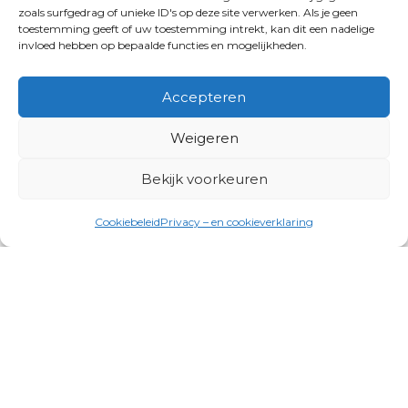
zoals surfgedrag of unieke ID's op deze site verwerken. Als je geen
toestemming geeft of uw toestemming intrekt, kan dit een nadelige
invloed hebben op bepaalde functies en mogelijkheden.
Accepteren
Weigeren
Bekijk voorkeuren
Cookiebeleid
Privacy – en cookieverklaring
Productgroepen
Antennes, Intercom, Audio en
Alarmsystemen
Electrisch en Hydraulisch aangedreven