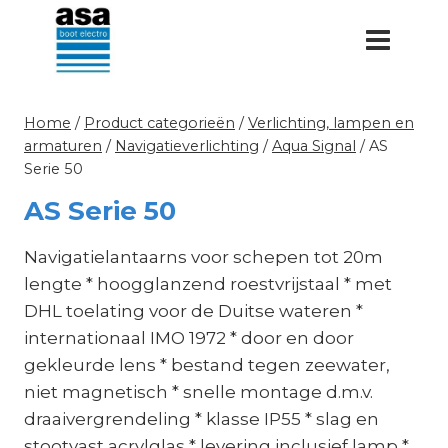
Doorgaan
naar
inhoud
Home
/
Product categorieën
/
Verlichting, lampen en
armaturen
/
Navigatieverlichting
/
Aqua Signal
/
AS
Serie 50
AS Serie 50
Navigatielantaarns voor schepen tot 20m
lengte * hoogglanzend roestvrijstaal * met
DHL toelating voor de Duitse wateren *
internationaal IMO 1972 * door en door
gekleurde lens * bestand tegen zeewater,
niet magnetisch * snelle montage d.m.v.
draaivergrendeling * klasse IP55 * slag en
stootvast acrylglas * levering inclusief lamp *