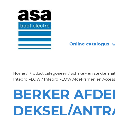
Doorgaan
Nieuws
Over ASA
naar
inhoud
Online catalogus
Home
/
Product categorieën
/
Schakel- en stekkermat
Integro FLOW
/
Integro FLOW Afdekramen en Access
BERKER AFD
DEKSEL/ANTR