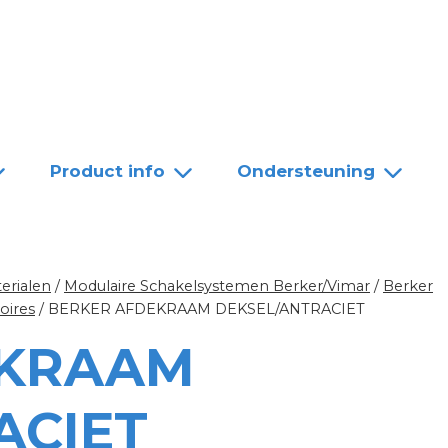
Team
Dealers
Contact
Product info
Ondersteuning
erialen
/
Modulaire Schakelsystemen Berker/Vimar
/
Berker
oires
/
BERKER AFDEKRAAM DEKSEL/ANTRACIET
EKRAAM
ACIET