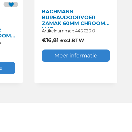
BACHMANN
BUREAUDOORVOER
ZAMAK 60MM CHROOM
MAT
R
Artikelnummer: 446.620.0
OOM
€
16,81
excl.BTW
0
Meer informatie
e