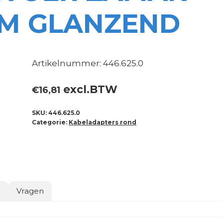
M GLANZEND
Artikelnummer: 446.625.0
excl.BTW
€
16,81
SKU:
446.625.0
Categorie:
Kabeladapters rond
o
Vragen