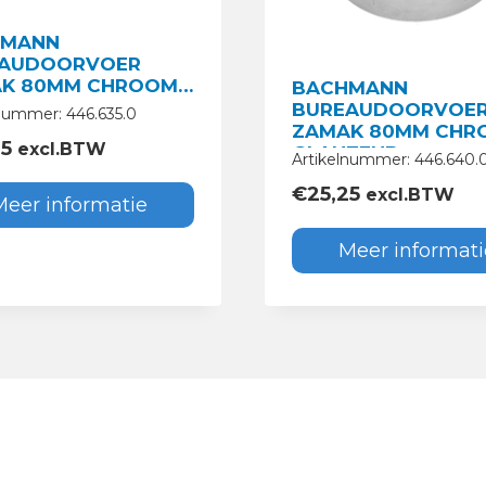
HMANN
AUDOORVOER
K 80MM CHROOM
BACHMANN
BUREAUDOORVOE
nummer: 446.635.0
ZAMAK 80MM CHR
25
excl.BTW
GLANZEND
Artikelnummer: 446.640.
€
25,25
excl.BTW
Meer informatie
Meer informati