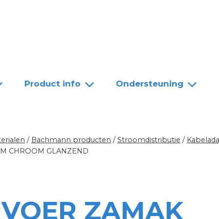
Team
Dealers
Contact
Product info
Ondersteuning
erialen
/
Bachmann producten
/
Stroomdistributie
/
Kabelada
MM CHROOM GLANZEND
VOER ZAMAK