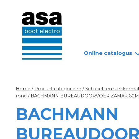
Doorgaan
Nieuws
Over ASA
naar
inhoud
Online catalogus
Home
/
Product categorieën
/
Schakel- en stekkermat
rond
/
BACHMANN BUREAUDOORVOER ZAMAK 60
BACHMANN
BUREAUDOOR