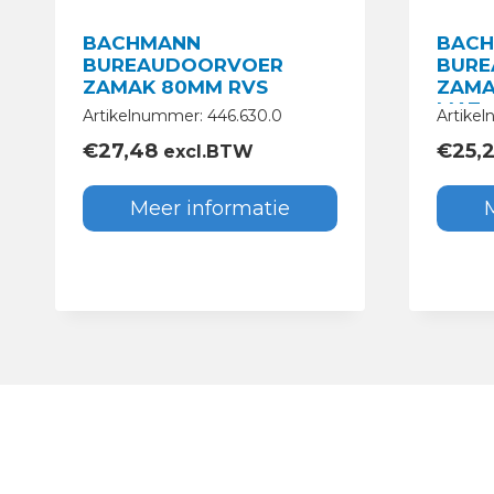
BACHMANN
BAC
BUREAUDOORVOER
BURE
ZAMAK 80MM RVS
ZAMA
MAT
Artikelnummer: 446.630.0
Artikel
€
27,48
€
25,
excl.BTW
Meer informatie