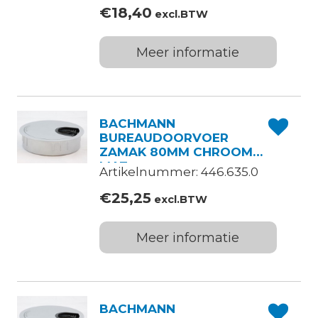
€
18,40
excl.BTW
Meer informatie
BACHMANN
BUREAUDOORVOER
ZAMAK 80MM CHROOM
MAT
Artikelnummer: 446.635.0
€
25,25
excl.BTW
Meer informatie
BACHMANN