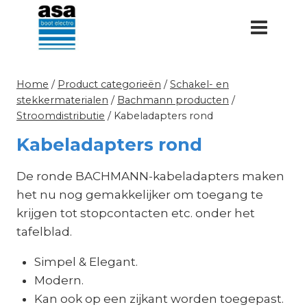
Doorgaan
naar
inhoud
Home
/
Product categorieën
/
Schakel- en
stekkermaterialen
/
Bachmann producten
/
Stroomdistributie
/
Kabeladapters rond
Kabeladapters rond
De ronde BACHMANN-kabeladapters maken
het nu nog gemakkelijker om toegang te
krijgen tot stopcontacten etc. onder het
tafelblad.
Simpel & Elegant.
Modern.
Kan ook op een zijkant worden toegepast.