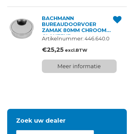
BACHMANN
BUREAUDOORVOER
ZAMAK 80MM CHROOM
GLANZEND
Artikelnummer: 446.640.0
€
25,25
excl.BTW
Meer informatie
Zoek uw dealer