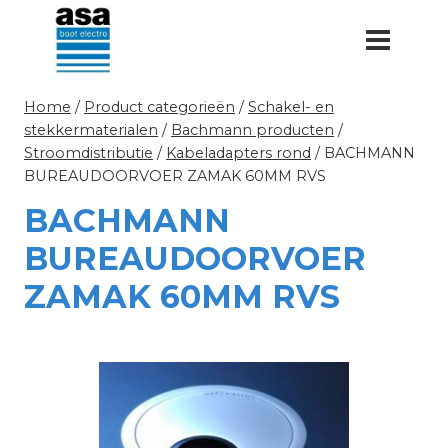
Doorgaan
naar
inhoud
Home
/
Product categorieën
/
Schakel- en
stekkermaterialen
/
Bachmann producten
/
Stroomdistributie
/
Kabeladapters rond
/
BACHMANN
BUREAUDOORVOER ZAMAK 60MM RVS
BACHMANN
BUREAUDOORVOER
ZAMAK 60MM RVS