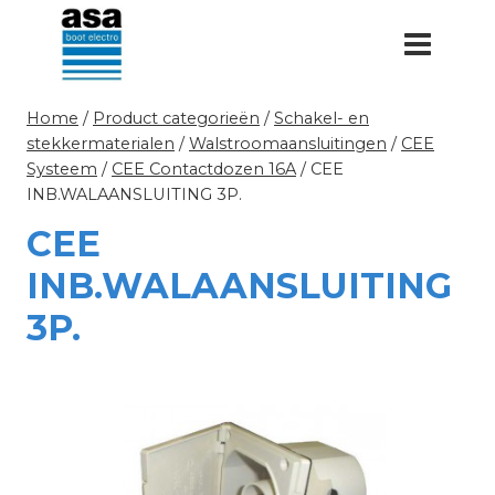
Doorgaan
naar
inhoud
Home
/
Product categorieën
/
Schakel- en
stekkermaterialen
/
Walstroomaansluitingen
/
CEE
Systeem
/
CEE Contactdozen 16A
/
CEE
INB.WALAANSLUITING 3P.
CEE
INB.WALAANSLUITING
3P.