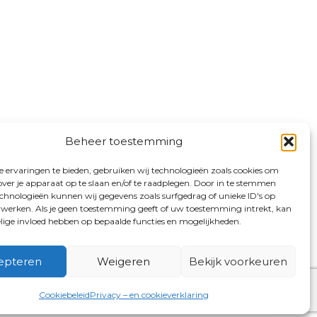
Beheer toestemming
 ervaringen te bieden, gebruiken wij technologieën zoals cookies om
over je apparaat op te slaan en/of te raadplegen. Door in te stemmen
chnologieën kunnen wij gegevens zoals surfgedrag of unieke ID's op
erwerken. Als je geen toestemming geeft of uw toestemming intrekt, kan
elige invloed hebben op bepaalde functies en mogelijkheden.
epteren
Weigeren
Bekijk voorkeuren
Cookiebeleid
Privacy – en cookieverklaring