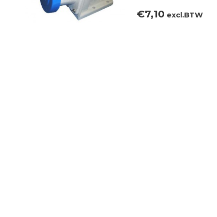
€
7,10
excl.BTW