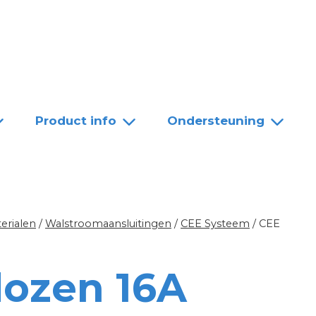
Team
Dealers
Contact
Product info
Ondersteuning
erialen
/
Walstroomaansluitingen
/
CEE Systeem
/
CEE
dozen 16A