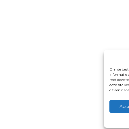
Om de beste
informatie 
met deze te
deze site v
dit een nad
Acc