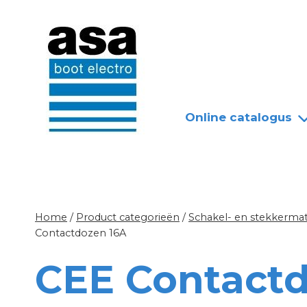
Doorgaan
Nieuws
Over ASA
naar
inhoud
Online catalogus
Home
/
Product categorieën
/
Schakel- en stekkermat
Contactdozen 16A
CEE Contact