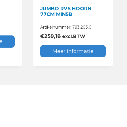
JUMBO RVS HOORN
77CM MIN5B
0
Artikelnummer: 793.203.0
€
259,18
excl.BTW
e
Meer informatie