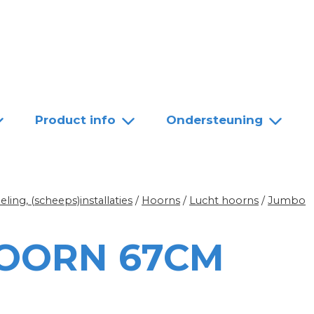
Team
Dealers
Contact
Product info
Ondersteuning
ing, (scheeps)installaties
/
Hoorns
/
Lucht hoorns
/
Jumbo
OORN 67CM