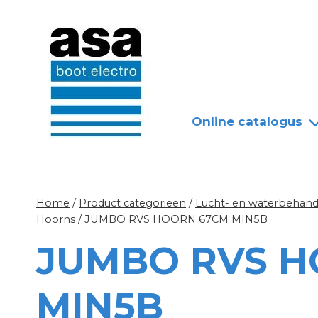
Doorgaan
Nieuws
Over ASA
naar
inhoud
Online catalogus
Home
/
Product categorieën
/
Lucht- en waterbehandel
Hoorns
/
JUMBO RVS HOORN 67CM MIN5B
JUMBO RVS H
MIN5B