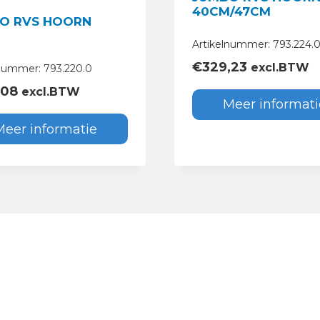
40CM/47CM
O RVS HOORN
M
Artikelnummer: 793.224.
€
329,23
excl.BTW
lnummer: 793.220.0
,08
excl.BTW
Meer informati
Meer informatie