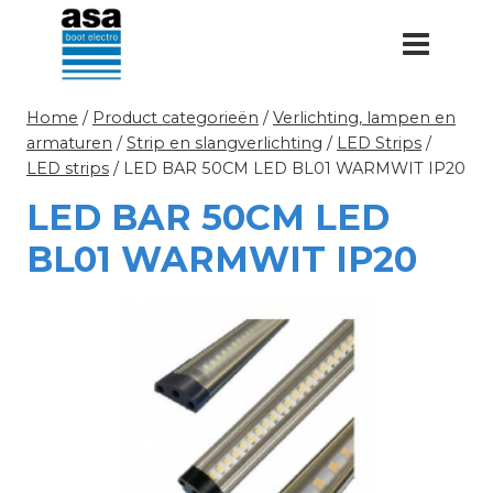
Doorgaan
naar
inhoud
Home
/
Product categorieën
/
Verlichting, lampen en
armaturen
/
Strip en slangverlichting
/
LED Strips
/
LED strips
/
LED BAR 50CM LED BL01 WARMWIT IP20
LED BAR 50CM LED
BL01 WARMWIT IP20