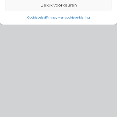
Bekijk voorkeuren
Cookiebeleid
Privacy – en cookieverklaring
Productgroepen
Antennes, Intercom, Audio en
Alarmsystemen
Electrisch en Hydraulisch aangedreven
systemen
Instrumenten, communicatie & monitoring
Kabels, aansluitmateriaal en accessoires
Lucht- en waterbehandeling,
(scheeps)installaties